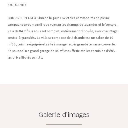
EXCLUSIVITE
BOURG DE PEAGE à 3 km de la gare TGV et des commodités en pleine
campagne avec magnifique vue sur les champs de lavandes et le Vercors.
villa de 84 m² sur sous sol complet, entièrement rénovée, avec chauffage
central à granulés . La villa se compose de 2 chambres+ un salon de 10
m²35 , cuisine équipée et salle à manger accès grande terrasse couverte.
En sous sol un grand garage de 44 m² chaufferie atelier et cuisine d'été.
les prix affichés sont ttc
Galerie d'images