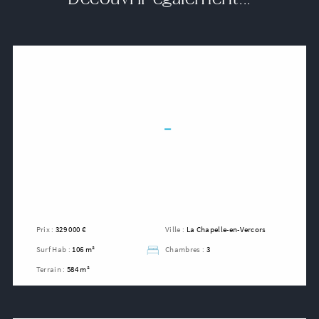
Prix :
329 000 €
Ville :
La Chapelle-en-Vercors
Surf Hab :
106 m²
Chambres :
3
Terrain :
584 m²