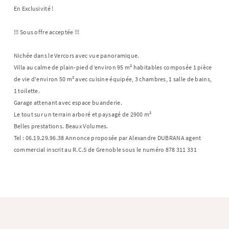
En Exclusivité !
!!! Sous offre acceptée !!!
Nichée dans le Vercors avec vue panoramique.
Villa au calme de plain-pied d’environ 95 m² habitables composée 1 pièce
de vie d'environ 50 m² avec cuisine équipée, 3 chambres, 1 salle de bains,
1 toilette.
Garage attenant avec espace buanderie.
Le tout sur un terrain arboré et paysagé de 2900 m²
Belles prestations. Beaux Volumes.
Tel : 06.19.29.96.38 Annonce proposée par Alexandre DUBRANA agent
commercial inscrit au R.C.S de Grenoble sous le numéro 878 311 331