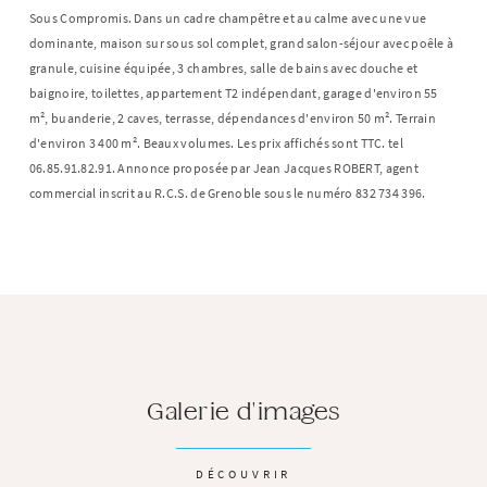
Sous Compromis. Dans un cadre champêtre et au calme avec une vue
dominante, maison sur sous sol complet, grand salon-séjour avec poêle à
granule, cuisine équipée, 3 chambres, salle de bains avec douche et
baignoire, toilettes, appartement T2 indépendant, garage d'environ 55
m², buanderie, 2 caves, terrasse, dépendances d'environ 50 m². Terrain
d'environ 3 400 m². Beaux volumes. Les prix affichés sont TTC. tel
06.85.91.82.91. Annonce proposée par Jean Jacques ROBERT, agent
commercial inscrit au R.C.S. de Grenoble sous le numéro 832 734 396.
Galerie d'images
DÉCOUVRIR