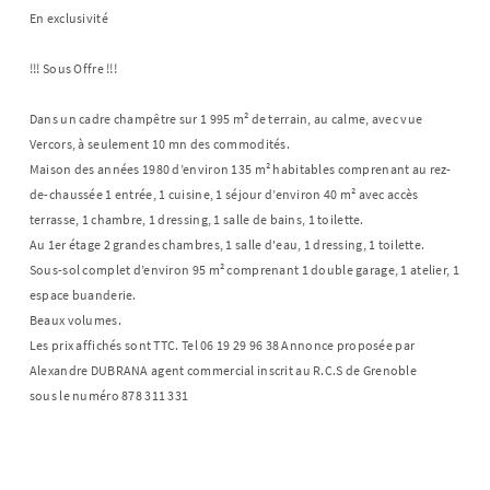
En exclusivité
!!! Sous Offre !!!
Dans un cadre champêtre sur 1 995 m² de terrain, au calme, avec vue
Vercors, à seulement 10 mn des commodités.
Maison des années 1980 d’environ 135 m² habitables comprenant au rez-
de-chaussée 1 entrée, 1 cuisine, 1 séjour d’environ 40 m² avec accès
terrasse, 1 chambre, 1 dressing, 1 salle de bains, 1 toilette.
Au 1er étage 2 grandes chambres, 1 salle d'eau, 1 dressing, 1 toilette.
Sous-sol complet d’environ 95 m² comprenant 1 double garage, 1 atelier, 1
espace buanderie.
Beaux volumes.
Les prix affichés sont TTC. Tel 06 19 29 96 38 Annonce proposée par
Alexandre DUBRANA agent commercial inscrit au R.C.S de Grenoble
sous le numéro 878 311 331