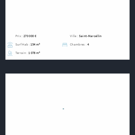
Prix :
270 000 €
Ville :
Saint-Marcellin
Surf Hab :
154 m²
Chambres :
4
Terrain :
1 078 m²