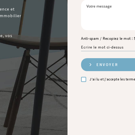
ence et
’immobilier
e, vos
Anti-spam / Recopiez le mot :
J'ai lu et j'accepte
les terme