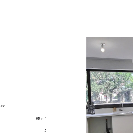
nce
65 m²
2