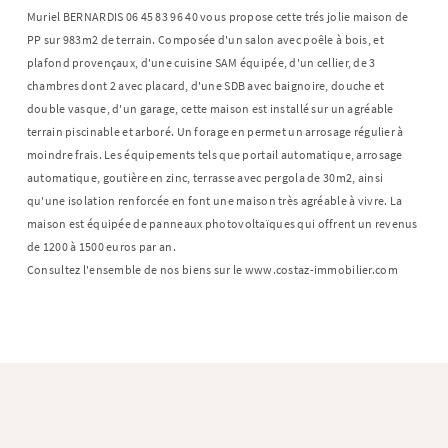
Muriel BERNARDIS 06 45 83 96 40 vous propose cette trés jolie maison de
PP sur 983m2 de terrain. Composée d'un salon avec poêle à bois, et
plafond provençaux, d'une cuisine SAM équipée, d'un cellier, de 3
chambres dont 2 avec placard, d'une SDB avec baignoire, douche et
double vasque, d'un garage, cette maison est installé sur un agréable
terrain piscinable et arboré. Un forage en permet un arrosage régulier à
moindre frais. Les équipements tels que portail automatique, arrosage
automatique, goutière en zinc, terrasse avec pergola de 30m2, ainsi
qu'une isolation renforcée en font une maison très agréable à vivre. La
maison est équipée de panneaux photovoltaïques qui offrent un revenus
de 1200 à 1500 euros par an.
Consultez l'ensemble de nos biens sur le www.costaz-immobilier.com