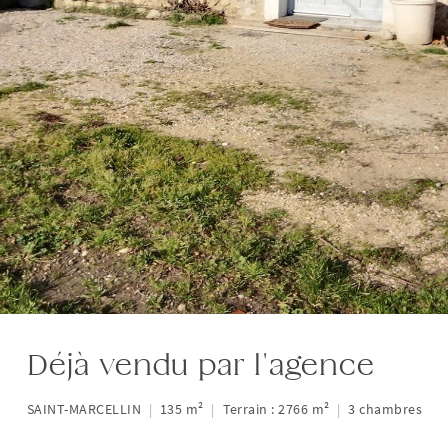
Déjà vendu par l'agence
SAINT-MARCELLIN
|
135 m²
|
Terrain : 2766 m²
|
3 chambres