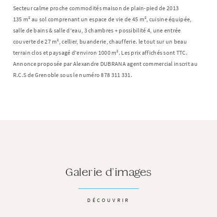
Secteur calme proche commodités maison de plain-pied de 2013
135 m² au sol comprenant un espace de vie de 45 m², cuisine équipée,
salle de bains & salle d'eau, 3 chambres + possibilité 4, une entrée
couverte de 27 m², cellier, buanderie, chaufferie. le tout sur un beau
terrain clos et paysagé d'environ 1000 m². Les prix affichés sont TTC.
Annonce proposée par Alexandre DUBRANA agent commercial inscrit au
R.C.S de Grenoble sous le numéro 878 311 331.
Galerie d'images
DÉCOUVRIR