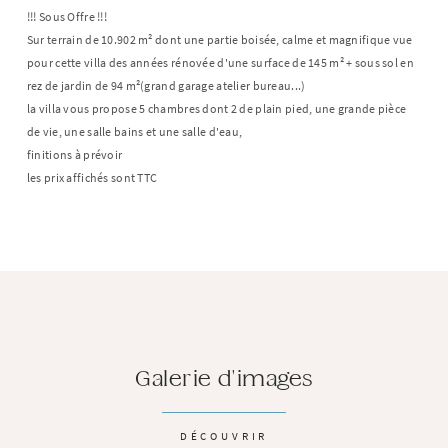
!!! Sous Offre !!!
Sur terrain de 10.902 m² dont une partie boisée, calme et magnifique vue
pour cette villa des années rénovée d'une surface de 145 m² + sous sol en
rez de jardin de 94 m²(grand garage atelier bureau...)
la villa vous propose 5 chambres dont 2 de plain pied, une grande pièce
de vie, une salle bains et une salle d'eau,
finitions à prévoir
les prix affichés sont TTC
Galerie d'images
DÉCOUVRIR