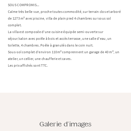
SOUS COMPROMIS...
Calme très belle vue, proche toutes commodité, sur terrain clos et arboré
de 1273 m² avec piscine, villa de plain pied 4 chambres sur sous sol
complet.
La villa est composée d'une cuisine équipée semi-ouverte sur
séjour/salon avec poêle à bois et accès terrasse, une salle d'eau, un
toilette, 4 chambres. Poêle à granulés dans le coin nuit.
Sous-sol complet d'environ 110m² comprennent un garage de 40 m², un
atelier, un cellier, une chaufferie et caves.
Les prix affichés sont TTC.
Galerie d'images