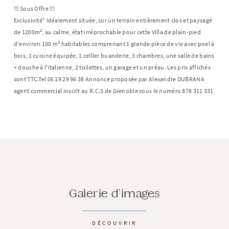
!!! Sous Offre !!!
Exclusivité* Idéalement située, sur un terrain entièrement clos et paysagé
de 1200m², au calme, état irréprochable pour cette Villa de plain-pied
d'environ 100 m² habitables comprenant 1 grande pièce de vie avec poel à
bois, 1 cuisine équipée, 1 cellier buanderie, 3 chambres, une salle de bains
+ douche à l'italienne, 2 toilettes, un garage et un préau. Les prix affichés
sont TTC.Tel 06 19 29 96 38 Annonce proposée par Alexandre DUBRANA
agent commercial inscrit au R.C.S de Grenoble sous le numéro 878 311 331
Galerie d'images
DÉCOUVRIR